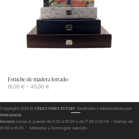
Estuche de madera forrado
18,00
€
-
45,00
€
Copyright 2023 ©
CREACIONES ESTUBY
. Diseñado y desarrollado por
Websitelia
Horario:
Lunes a Jueves de 9:00 a 15:00 y de 17:00 a 20:00 – Viernes de
10:00 a 15:00 – Sábados y Domingos cerrado