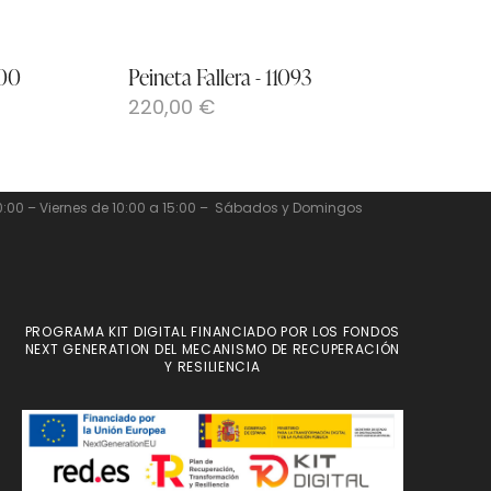
100
Peineta Fallera - 11093
Pe
220,00
€
2
20:00 – Viernes de 10:00 a 15:00 – Sábados y Domingos
PROGRAMA KIT DIGITAL FINANCIADO POR LOS FONDOS
NEXT GENERATION DEL MECANISMO DE RECUPERACIÓN
Y RESILIENCIA