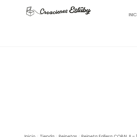
INI
Inicio
Tienda
Peinetas
Peineta Fallera CORAL II – 1
/
/
/