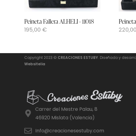
Peineta Fallera ALHELI - 11018
Peineta
195,00
€
220,0
Copyright 2023 ©
CREACIONES ESTUBY
. Diseñado y desarro
Websitelia
Carrer del Mestre Palau, 8
46920 Mislata (Valencia)
Info@creacionesestuby.com