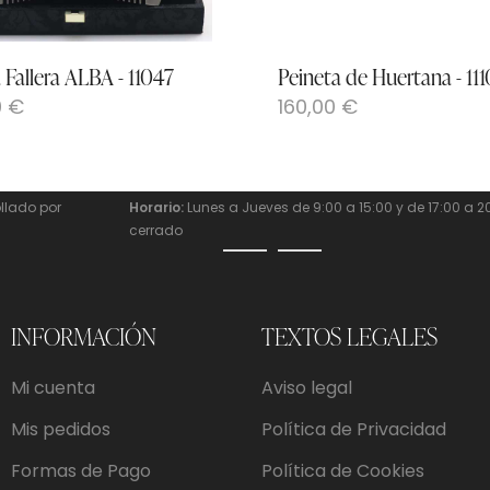
 Fallera ALBA - 11047
Peineta de Huertana - 11
0
€
160,00
€
llado por
Horario:
Lunes a Jueves de 9:00 a 15:00 y de 17:00 a 
cerrado
INFORMACIÓN
TEXTOS LEGALES
Mi cuenta
Aviso legal
Mis pedidos
Política de Privacidad
Formas de Pago
Política de Cookies