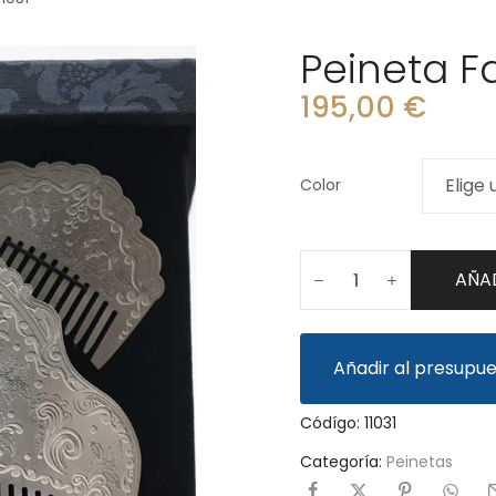
Peineta Fa
195,00
€
Color
AÑAD
Añadir al presupu
Códígo:
11031
Categoría:
Peinetas