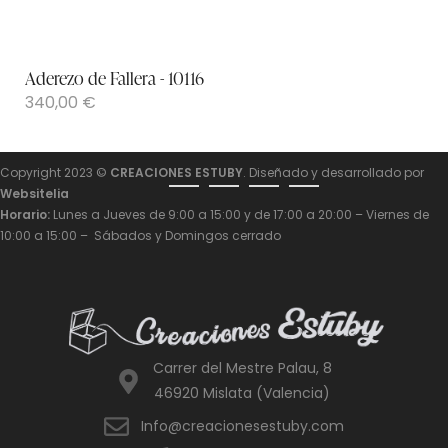
Aderezo de Fallera - 10116
340,00
€
Copyright 2023 ©
CREACIONES ESTUBY
. Diseñado y desarrollado por
Websitelia
Horario:
Lunes a Jueves de 9:00 a 15:00 y de 17:00 a 20:00 – Viernes de
10:00 a 15:00 – Sábados y Domingos cerrado
Carrer del Mestre Palau, 8
46920 Mislata (Valencia)
Info@creacionesestuby.com